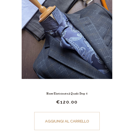
essere
scelte
nella
pagina
del
prodotto
Blazer Elasticizzato A Quadri Drop 4
€
120.
00
Questo
prodotto
AGGIUNGI AL CARRELLO
ha