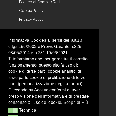
Politica di Cambi e Resi
Cookie Policy
Privacy Policy
NEWSLETTER
Informativa Cookies ai sensi dell'art.13
d.lgs.196/2003 e Provv. Garante n.229
Iscriviti alla nostra newsletter per non
08/05/2014 e n.231 10/06/2021
perderti nessuna promozione!
Ti informiamo che, per garantire il corretto
funzionamento, questo sito fa uso di:
cookie di terze parti, cookie analitici di
terze parti, cookie di profilazione di terze
parti (personalizzazione degli annunci)
Cliccando su Accetta confermi di aver
Acconsento al Trattamento dei miei dati descritto nella
Privacy Policy
.
preso visione dell'informativa e di prestare
consenso all'uso dei cookie.
Scopri di Più
Technical
Technical