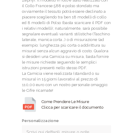
Zephyr. Il modello in foto è stato realizzato con
il Collo Francese 588 e polso stondato ma
ovviamente il tessuto potrà essere declinato a
piacere scegliendo tra ben 18 modelli di collo
ed 8 modelli di Polso (basta scaricare il PDF con
i relativi modelli); naturalmente, sarà possibile
segnalare eventuali varianti stilistiche (Taschino
laterale, manica corta…) o di misurazione (ad
esempio: lunghezza più corta o addirittura su
misura) senza alcun aggravio di costo. Qualora
si desideri una Camicia su misura, basta fornire
le misure richieste seguendo le semplici
istruzioni presenti nello stesso PDF.
La Camicia viene realizzata (standard o su
misura) in 15 giorni lavorativi al prezzo di
110,00 euro con un nostro personale omaggio:
le Cifre ricamate!
Come Prendere Le Misure
Clicca per scaricare il documento
Personalizzazione