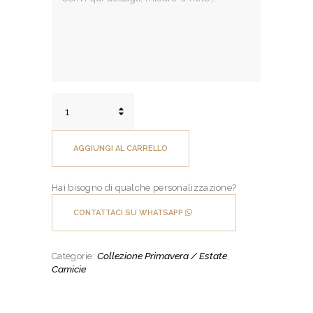
Camicia
su
misura
Puro
AGGIUNGI AL CARRELLO
Lino
Zephyr
Microtrama
Hai bisogno di qualche personalizzazione?
Celeste
quantità
CONTATTACI SU WHATSAPP
Collezione Primavera / Estate
Categorie:
,
Camicie