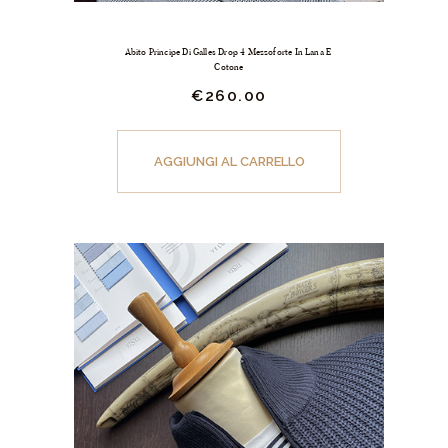
Abito Principe Di Galles Drop 4 Mezzoforte In Lana E 
Cotone
€
260.
00
Questo
prodotto
AGGIUNGI AL CARRELLO
ha
più
varianti.
Le
opzioni
possono
essere
scelte
nella
pagina