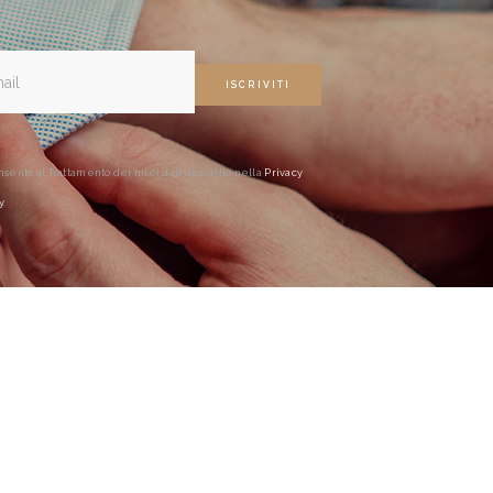
sento al Trattamento dei miei dati descritto nella
Privacy
y
.