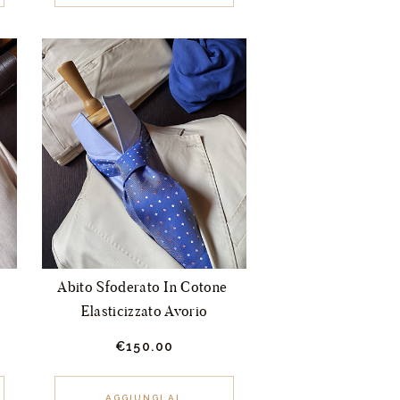
più
varianti.
Le
opzioni
possono
essere
scelte
nella
pagina
del
prodotto
Abito Sfoderato In Cotone 
Elasticizzato Avorio
€
150.
00
Questo
Questo
prodotto
prodotto
AGGIUNGI AL