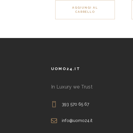
prodotto
AGGIUNGI AL
CARRELLO
ha
più
varianti.
Le
opzioni
possono
essere
UOMO24.IT
scelte
nella
In Luxury we Trust
pagina
del
393 570 65 67
prodotto
info@uomo24.it