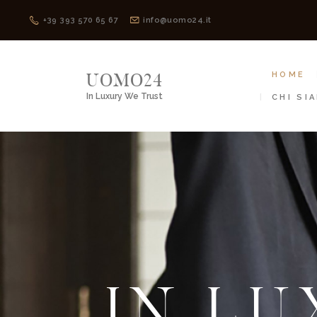
+39 393 570 65 67
info@uomo24.it
UOMO24
HOME
In Luxury We Trust
CHI SI
IN LU