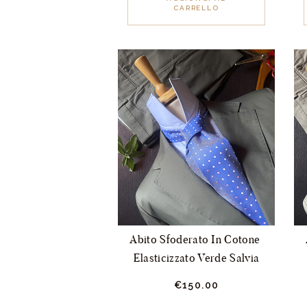
CARRELLO
ha
più
varianti.
Le
opzioni
possono
essere
scelte
nella
pagina
del
prodotto
Abito Sfoderato In Cotone 
Elasticizzato Verde Salvia
€
150.
00
Questo