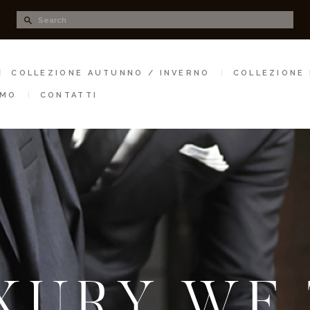
HOME
UOMO24
COLLEZIONE
In Luxury We Trust
COLLEZIONE AUTUNNO / INVERNO
COLLEZIONE 
AUTUNNO /
AMO
CONTATTI
INVERNO
COLLEZIONE
PRIMAVERA /
ESTATE
PREVENDITE
CHI SIAMO
XURY WE
CONTATTI