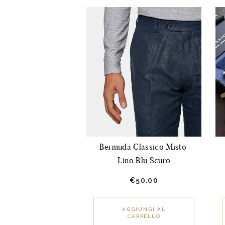
Bermuda Classico Misto 
Lino Blu Scuro
€
50.
00
Questo
prodotto
AGGIUNGI AL
CARRELLO
ha