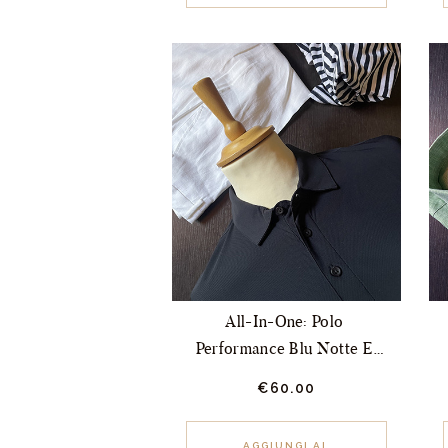
più
varianti.
Le
opzioni
possono
essere
scelte
nella
pagina
del
prodotto
All-In-One: Polo 
Performance Blu Notte E 
Pantalone Bianco
€
60.
00
Questo
prodotto
AGGIUNGI AL