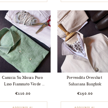
più
varianti.
Le
opzioni
possono
essere
scelte
nella
pagina
del
prodotto
Camicia Su Misura Puro 
Prevendita Overshirt 
Lino Fiammato Verde 
Sahariana Bangkok
Pistacchio
€
110.
00
€
150.
00
AGGIUNGI AL
AGGIUNGI AL