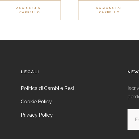
prodotto
AGGIUNGI AL
AGGIUNGI AL
CARRELLO
CARRELLO
ha
più
varianti.
Le
opzioni
possono
essere
LEGALI
NEW
scelte
nella
Politica di Cambi e Resi
Iscri
pagina
perd
Cookie Policy
del
prodotto
Privacy Policy