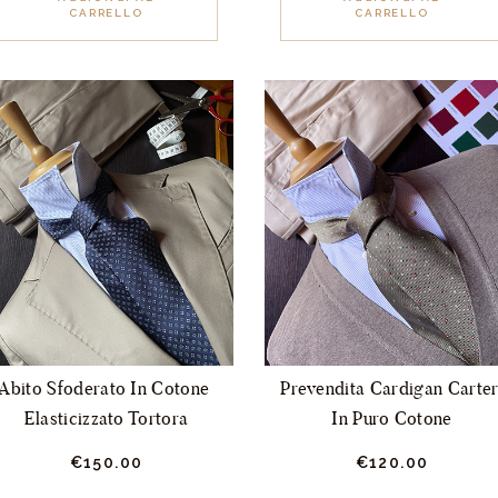
CARRELLO
CARRELLO
Abito Sfoderato In Cotone 
Prevendita Cardigan Carter
Elasticizzato Tortora
In Puro Cotone
€
150.
00
€
120.
00
Questo