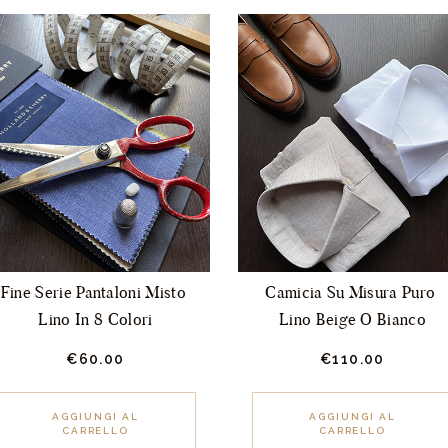
Fine Serie Pantaloni Misto 
Camicia Su Misura Puro 
Lino In 8 Colori
Lino Beige O Bianco
€
60.
00
€
110.
00
Questo
prodotto
AGGIUNGI AL
AGGIUNGI AL
CARRELLO
CARRELLO
ha