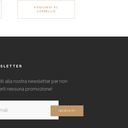
prodotto
AGGIUNGI AL
CARRELLO
ha
più
varianti.
Le
opzioni
possono
essere
SLETTER
scelte
nella
viti alla nostra newsletter per non
pagina
erti nessuna promozione!
del
prodotto