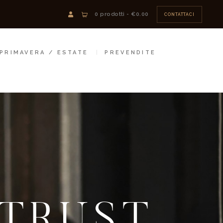
0 prodotti
-
€0.00
CONTATTACI
PRIMAVERA / ESTATE
PREVENDITE
 TRUST