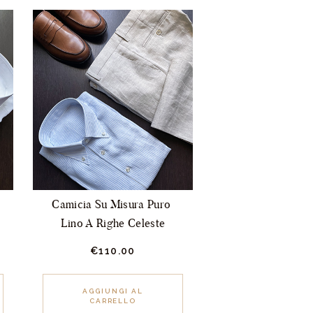
Camicia Su Misura Puro 
Lino A Righe Celeste
€
110.
00
Questo
prodotto
AGGIUNGI AL
CARRELLO
ha