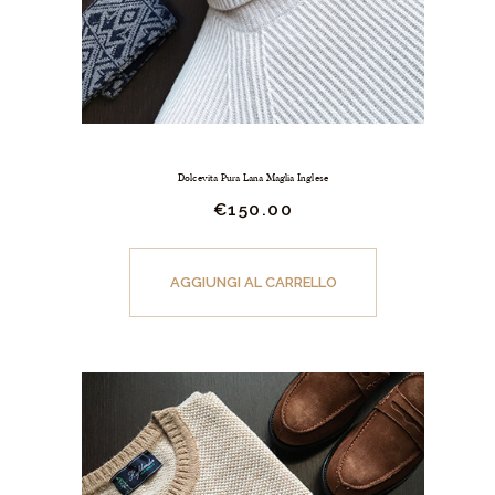
prodotto
Dolcevita Pura Lana Maglia Inglese
€
150.
00
Questo
prodotto
AGGIUNGI AL CARRELLO
ha
più
varianti.
Le
opzioni
possono
essere