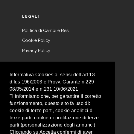
LEGALI
Politica di Cambi e Resi
Cookie Policy
Privacy Policy
NEWSLETTER
Informativa Cookies ai sensi dell'art.13
d.lgs.196/2003 e Provv. Garante n.229
Iscriviti alla nostra newsletter per non
08/05/2014 e n.231 10/06/2021
perderti nessuna promozione!
Ti informiamo che, per garantire il corretto
funzionamento, questo sito fa uso di:
cookie di terze parti, cookie analitici di
terze parti, cookie di profilazione di terze
parti (personalizzazione degli annunci)
Cliccando su Accetta confermi di aver
Acconsento al Trattamento dei miei dati descritto nella
Privacy Policy
.