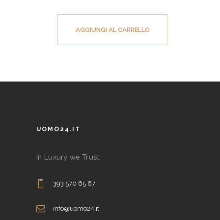
Questo
prodotto
AGGIUNGI AL CARRELLO
ha
più
varianti.
Le
opzioni
possono
essere
UOMO24.IT
scelte
nella
In Luxury we Trust
pagina
del
393 570 65 67
prodotto
info@uomo24.it