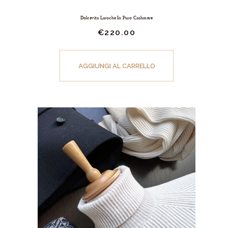
Dolcevita Laroche In Puro Cashmere
€
220.
00
Questo
prodotto
AGGIUNGI AL CARRELLO
ha
più
varianti.
Le
opzioni
possono
essere
scelte
nella
pagina
del