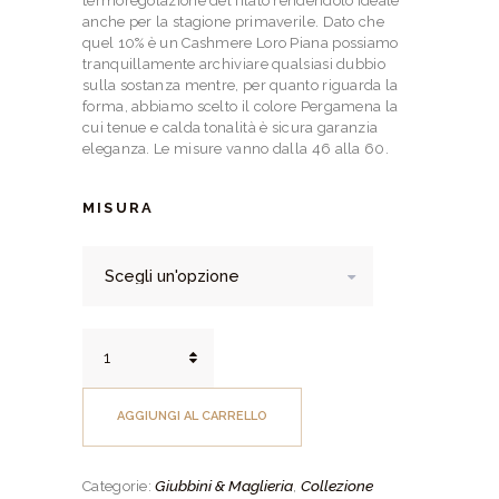
termoregolazione del filato rendendolo ideale
anche per la stagione primaverile. Dato che
quel 10% è un Cashmere Loro Piana possiamo
tranquillamente archiviare qualsiasi dubbio
sulla sostanza mentre, per quanto riguarda la
forma, abbiamo scelto il colore Pergamena la
cui tenue e calda tonalità è sicura garanzia
eleganza. Le misure vanno dalla 46 alla 60.
MISURA
Girocollo
in
Cashmere
e
AGGIUNGI AL CARRELLO
Lana
Extrafine
Pergamena
Giubbini & Maglieria
Collezione
Categorie:
,
quantità