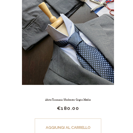
Abito Tasmania Sfoderato Grigio Medio
€
180.
00
Questo
prodotto
AGGIUNGI AL CARRELLO