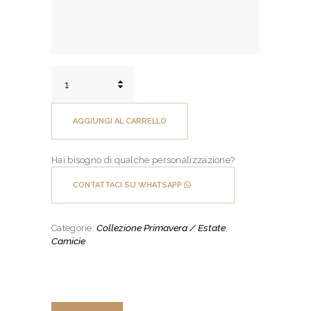
Camicia
su
misura
Puro
AGGIUNGI AL CARRELLO
Cotone
Popeline
Riga
Hai bisogno di qualche personalizzazione?
Blu
Navy
CONTATTACI SU WHATSAPP
quantità
Collezione Primavera / Estate
Categorie:
,
Camicie