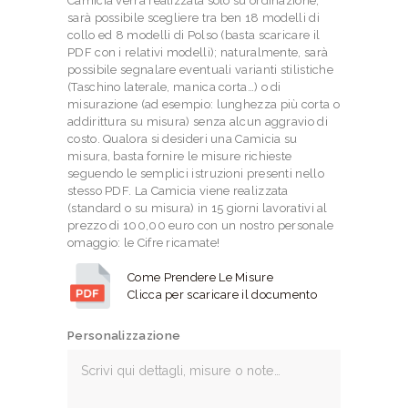
Camicia verrà realizzata solo su ordinazione,
sarà possibile scegliere tra ben 18 modelli di
collo ed 8 modelli di Polso (basta scaricare il
PDF con i relativi modelli); naturalmente, sarà
possibile segnalare eventuali varianti stilistiche
(Taschino laterale, manica corta…) o di
misurazione (ad esempio: lunghezza più corta o
addirittura su misura) senza alcun aggravio di
costo. Qualora si desideri una Camicia su
misura, basta fornire le misure richieste
seguendo le semplici istruzioni presenti nello
stesso PDF. La Camicia viene realizzata
(standard o su misura) in 15 giorni lavorativi al
prezzo di 100,00 euro con un nostro personale
omaggio: le Cifre ricamate!
Come Prendere Le Misure
Clicca per scaricare il documento
Personalizzazione