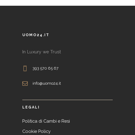
Le
opzioni
possono
essere
UOMO24.IT
scelte
nella
In Luxury we Trust
pagina
del
393 570 65 67
prodotto
info@uomo24.it
LEGALI
Politica di Cambi e Resi
Cookie Policy