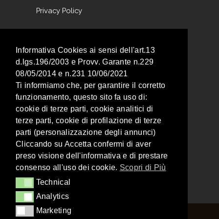
Privacy Policy
NEWSLETTER
Informativa Cookies ai sensi dell'art.13
d.lgs.196/2003 e Provv. Garante n.229
Iscriviti alla nostra newsletter per non
08/05/2014 e n.231 10/06/2021
perderti nessuna promozione!
Ti informiamo che, per garantire il corretto
funzionamento, questo sito fa uso di:
cookie di terze parti, cookie analitici di
terze parti, cookie di profilazione di terze
parti (personalizzazione degli annunci)
Cliccando su Accetta confermi di aver
Acconsento al Trattamento dei miei dati descritto nella
Privacy Policy
.
preso visione dell'informativa e di prestare
consenso all'uso dei cookie.
Scopri di Più
Technical
Technical
Analytics
Analytics
Marketing
Marketing