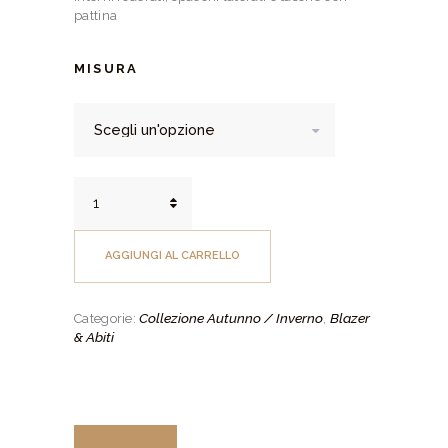
pattina
MISURA
Blazer
Pura
Lana
Pied
AGGIUNGI AL CARRELLO
de
Poule
Drop
Collezione Autunno / Inverno
Blazer
Categorie:
,
4
& Abiti
quantità