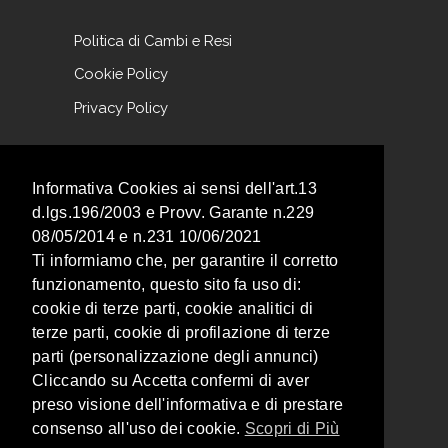
Politica di Cambi e Resi
Cookie Policy
Privacy Policy
NEWSLETTER
Informativa Cookies ai sensi dell'art.13
d.lgs.196/2003 e Provv. Garante n.229
Iscriviti alla nostra newsletter per non
08/05/2014 e n.231 10/06/2021
perderti nessuna promozione!
Ti informiamo che, per garantire il corretto
funzionamento, questo sito fa uso di:
cookie di terze parti, cookie analitici di
terze parti, cookie di profilazione di terze
parti (personalizzazione degli annunci)
Cliccando su Accetta confermi di aver
Acconsento al Trattamento dei miei dati descritto nella
Privacy Policy
.
preso visione dell'informativa e di prestare
consenso all'uso dei cookie.
Scopri di Più