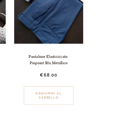
Pantalone Elasticizzato 
Pinpoint Blu Metallico
€
68.
00
Questo
AGGIUNGI AL
CARRELLO
prodotto
ha
più
varianti.
Le