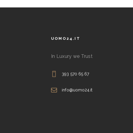
opzioni
possono
essere
scelte
UOMO24.IT
nella
pagina
In Luxury we Trust
del
prodotto
393 570 65 67
info@uomo24.it