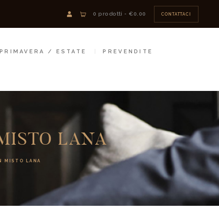
0 prodotti
-
€0.00
CONTATTACI
PRIMAVERA / ESTATE
PREVENDITE
 MISTO LANA
N MISTO LANA