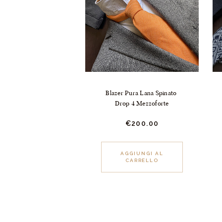
Blazer Pura Lana Spinato 
Drop 4 Mezzoforte
€
200.
00
Questo
AGGIUNGI AL
CARRELLO
prodotto
ha
più
varianti.
Le