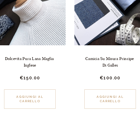
Dolcevita Pura Lana Maglia 
Camicia Su Misura Principe 
Inglese
Di Galles
€
150.
00
€
100.
00
Questo
AGGIUNGI AL
AGGIUNGI AL
CARRELLO
CARRELLO
prodotto
ha
più
varianti.
Le