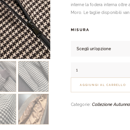
interne la fodera interna oltre
Moro. Le taglie disponibili van
MISURA
Bomber
Kansas
Pied
AGGIUNGI AL CARRELLO
de
Poule
Collezione Autunno
Categorie:
in
misto
Lana
quantità