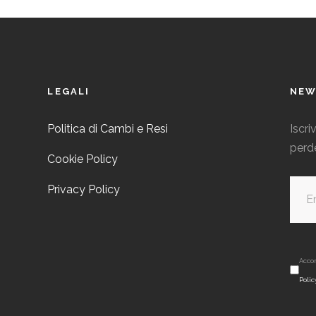
opzioni
possono
essere
scelte
LEGALI
NEW
nella
pagina
Politica di Cambi e Resi
Iscri
del
perd
Cookie Policy
prodotto
Privacy Policy
Accon
Polic