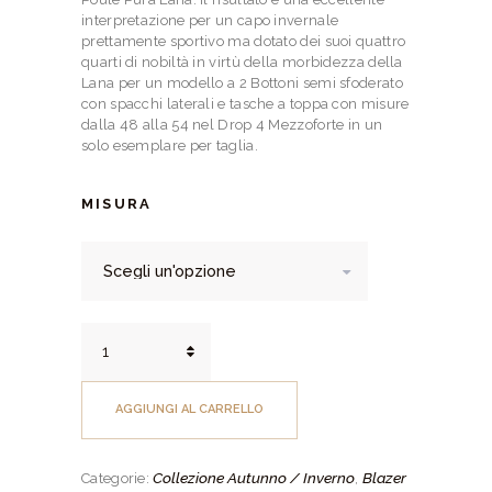
interpretazione per un capo invernale
prettamente sportivo ma dotato dei suoi quattro
quarti di nobiltà in virtù della morbidezza della
Lana per un modello a 2 Bottoni semi sfoderato
con spacchi laterali e tasche a toppa con misure
dalla 48 alla 54 nel Drop 4 Mezzoforte in un
solo esemplare per taglia.
MISURA
Blazer
Pura
Lana
Pied
AGGIUNGI AL CARRELLO
de
Poule
Moro
Collezione Autunno / Inverno
Blazer
Categorie:
,
Drop