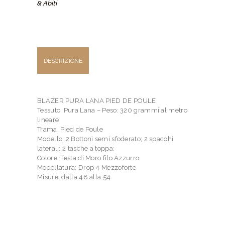
& Abiti
4
Mezzoforte
quantità
DESCRIZIONE
BLAZER PURA LANA PIED DE POULE
Tessuto: Pura Lana – Peso: 320 grammi al metro
lineare
Trama: Pied de Poule
Modello: 2 Bottoni semi sfoderato; 2 spacchi
laterali; 2 tasche a toppa;
Colore: Testa di Moro filo Azzurro
Modellatura: Drop 4 Mezzoforte
Misure: dalla 48 alla 54