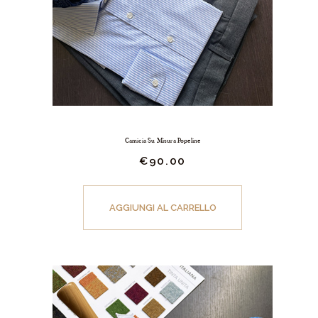
del
prodotto
Camicia Su Misura Popeline
€
90.
00
AGGIUNGI AL CARRELLO