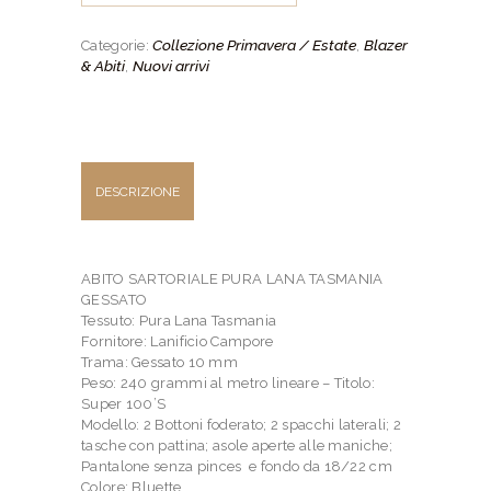
Bluette
quantità
Collezione Primavera / Estate
Blazer
Categorie:
,
& Abiti
Nuovi arrivi
,
DESCRIZIONE
ABITO SARTORIALE PURA LANA TASMANIA
GESSATO
Tessuto: Pura Lana Tasmania
Fornitore: Lanificio Campore
Trama: Gessato 10 mm
Peso: 240 grammi al metro lineare – Titolo:
Super 100’S
Modello: 2 Bottoni foderato; 2 spacchi laterali; 2
tasche con pattina; asole aperte alle maniche;
Pantalone senza pinces e fondo da 18/22 cm
Colore: Bluette