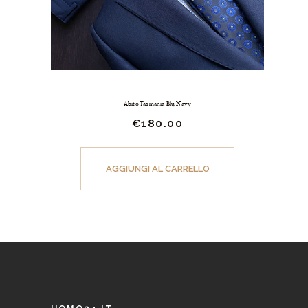
Abito Tasmania Blu Navy
€
180.
00
Questo
prodotto
AGGIUNGI AL CARRELLO
ha
più
varianti.
Le
opzioni
possono
essere