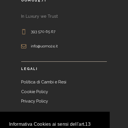
UOMO24.IT
scelte
nella
In Luxury we Trust
pagina
del
393 570 65 67
prodotto
info@uomo24.it
LEGALI
Politica di Cambi e Resi
Cookie Policy
Privacy Policy
NEWSLETTER
Informativa Cookies ai sensi dell'art.13